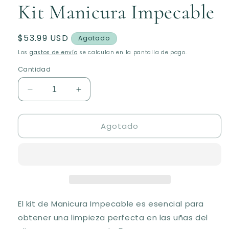
Kit Manicura Impecable
ventana
modal
Precio
$53.99 USD
Agotado
habitual
Los
gastos de envío
se calculan en la pantalla de pago.
Cantidad
Reducir
Aumentar
cantidad
cantidad
para
para
Agotado
Kit
Kit
Manicura
Manicura
Impecable
Impecable
El kit de Manicura Impecable es esencial para
obtener una limpieza perfecta en las u
ñ
as del