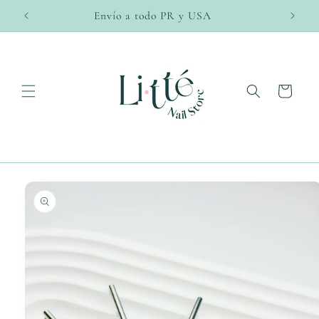
Ir
directamente
Envío a todo PR y USA
al contenido
Carrito
Ir
directamente
a la
información
del producto